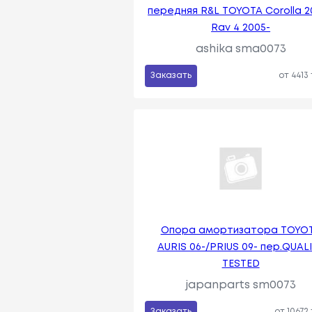
передняя R&L TOYOTA Corolla 20
Rav 4 2005-
ashika sma0073
Заказать
от 4413
Опора амортизатора TOYO
AURIS 06-/PRIUS 09- пер.QUAL
TESTED
japanparts sm0073
Заказать
от 10672