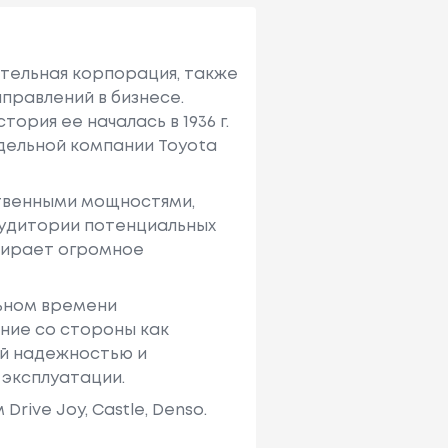
ительная корпорация, также
правлений в бизнесе.
ория ее началась в 1936 г.
тдельной компании Toyota
твенными мощностями,
аудитории потенциальных
ыбирает огромное
льном времени
ние со стороны как
ей надежностью и
 эксплуатации.
ive Joy, Castle, Denso.