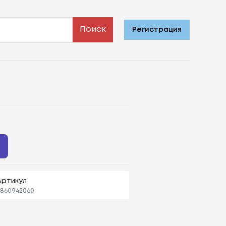
Поиск
Регистрация
ь
Артикул
4860942060