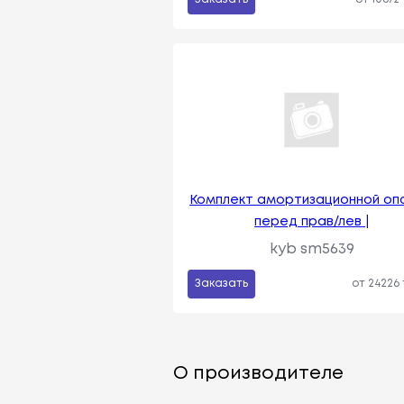
Комплект амортизационной опо
перед прав/лев |
kyb sm5639
Заказать
от 24226
О производителе