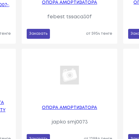
ОПОРА АМОРТИЗАТОРА
О
07-,
febest tssaca30f
 тенге
Заказать
от 5954 тенге
Зак
TA
ОПОРА АМОРТИЗАТОРА
ITY
japko smj0073
 тенге
Заказать
от 12986 тенге
Зак