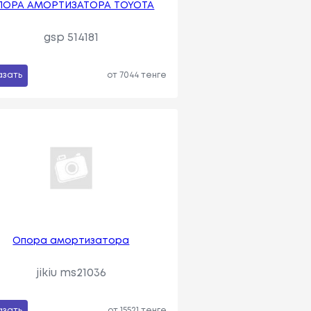
ПОРА АМОРТИЗАТОРА TOYOTA
gsp 514181
азать
от 7044 тенге
Опора амортизатора
jikiu ms21036
азать
от 15521 тенге