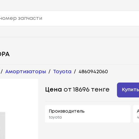
ОРА
/
Амортизаторы
/
Toyota
/
4860942060
Цена
от 18696 тенге
Купит
Производитель
toyota