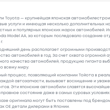
или Toyota — крупнейшая японская автомобилестро
е услуги и имеющая несколько дополнительных на
естных и популярных японских марок автомобилей. Ист
oda Model AA, за которым последовало создание о
г.
годняшний день располагает огромными производс
ство автомобилей в год. За счет охвата огромной 
ного качества автомобилей, продукцию гиганта в
о всему миру.
ный процесс, позволяющий компании Тойота в реа
аждой автозапчасти, вызывает восхищение и уваже
ентов. Эти японские автомобили славятся высочайш
правное состояние даже в самых суровых условиях
азе оригинала могут быть поставлены под брендом Dr
ак ОЕ детали дилерами в Японии.