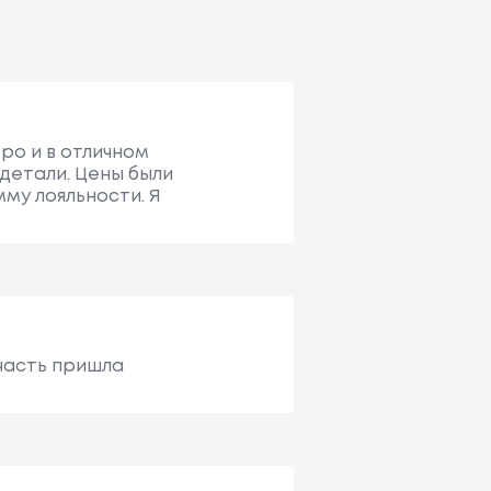
тро и в отличном
детали. Цены были
му лояльности. Я
пчасть пришла