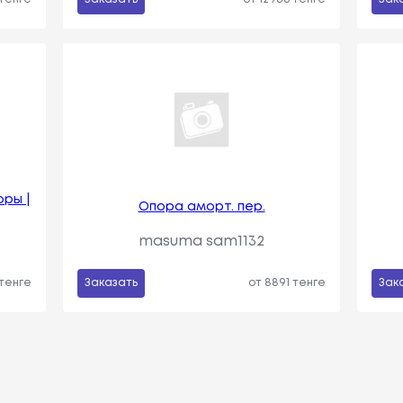
ры |
Опора аморт. пер.
masuma sam1132
 тенге
Заказать
от 8891 тенге
Зак