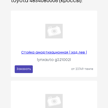
toyota 4854080006 (кроссы):
Стойка амортизационная | зад лев |
lynxauto g321002l
Заказать
от 23749 тенге