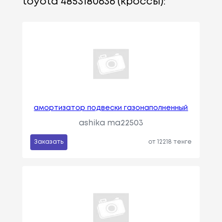
toyota 4853180636 (кроссы):
амортизатор подвески газонаполненный
ashika ma22503
Заказать
от 12218 тенге