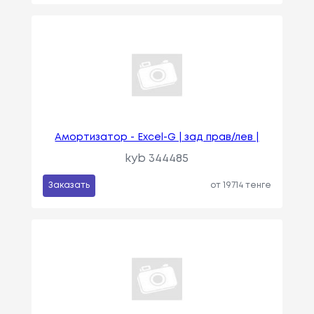
Амортизатор - Excel-G | зад прав/лев |
kyb 344485
Заказать
от 19714 тенге