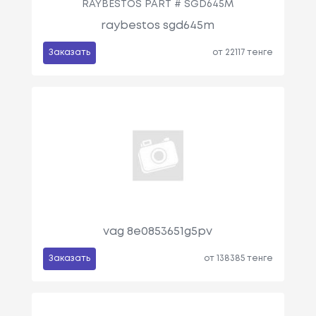
RAYBESTOS PART # SGD645M
raybestos sgd645m
Заказать
от 22117 тенге
vag 8e0853651g5pv
Заказать
от 138385 тенге