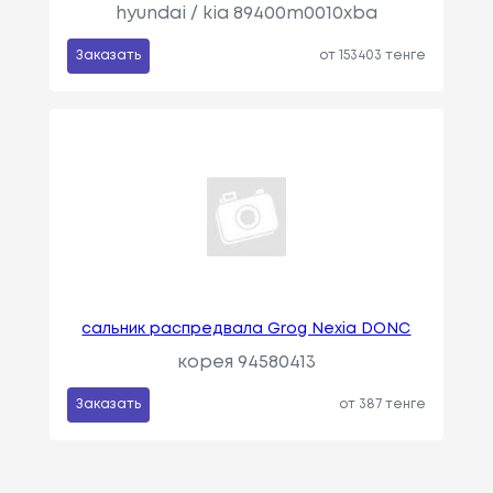
hyundai / kia 89400m0010xba
Заказать
от 153403 тенге
сальник распредвала Grog Nexia DONC
корея 94580413
Заказать
от 387 тенге