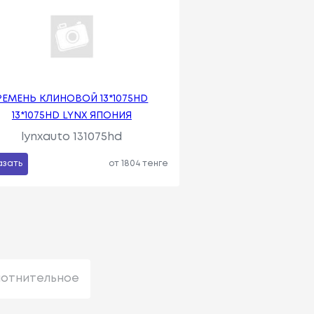
РЕМЕНЬ КЛИНОВОЙ 13*1075HD
13*1075HD LYNX ЯПОНИЯ
lynxauto 131075hd
азать
от 1804 тенге
лотнительное