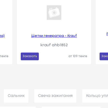
ла)
Щетки генератра - Krauf
krauf ahb1852
 тенге
Заказать
от 109 тенге
Зак
Сальник
Свеча зажигания
Кольцо уп