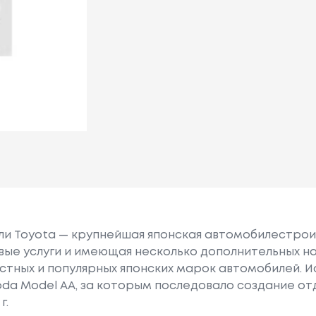
или Toyota — крупнейшая японская автомобилестро
е услуги и имеющая несколько дополнительных на
естных и популярных японских марок автомобилей. Ист
oda Model AA, за которым последовало создание о
г.