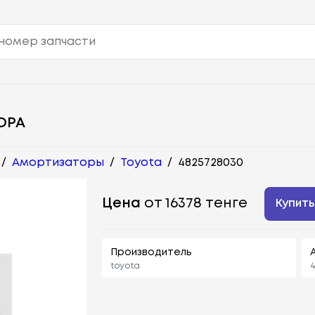
ОРА
/
Амортизаторы
/
Toyota
/
4825728030
Цена
от 16378 тенге
Купить
Производитель
toyota
4