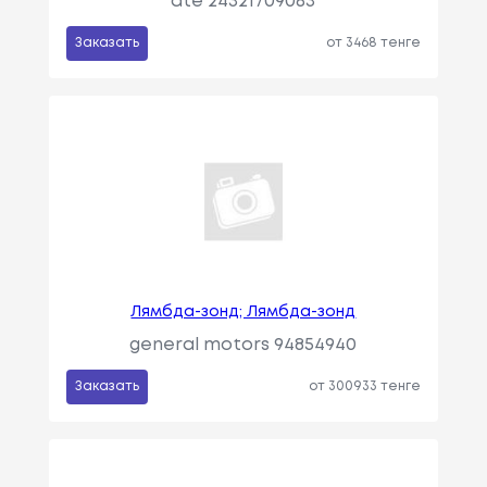
ate 24321709083
Заказать
от 3468 тенге
Лямбда-зонд; Лямбда-зонд
general motors 94854940
Заказать
от 300933 тенге