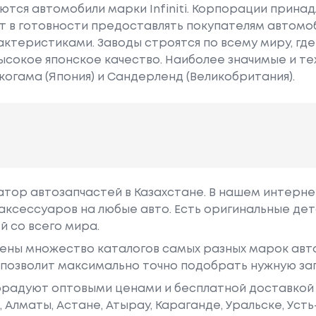
тся автомобили марки Infiniti. Корпорации принад
т в готовности предоставлять покупателям автомоб
ктеристиками. Заводы строятся по всему миру, гд
ысокое японское качество. Наиболее значимые и т
когама (Япония) и Сандерленд (Великобритания).
гатор автозапчастей в Казахстане. В нашем интерне
аксессуаров на любые авто. Есть оригинальные дет
й со всего мира.
ены множество каталогов самых разных марок авто
у позволит максимально точно подобрать нужную за
радуют оптовыми ценами и бесплатной доставкой 
е, Алматы, Астане, Атырау, Караганде, Уральске, Уст