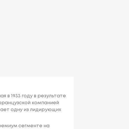
я в 1933 году в результате
с французcкой компанией
имает одну из лидирующих
премиум сегменте на