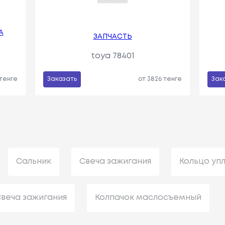
А
ЗАПЧАСТЬ
toya 78401
 тенге
Заказать
от 3826 тенге
Зак
Сальник
Свеча зажигания
Кольцо уп
веча зажигания
Колпачок маслосъемный