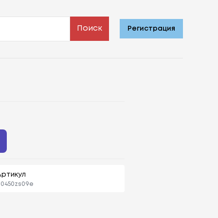
Поиск
Регистрация
Артикул
90450zs09e