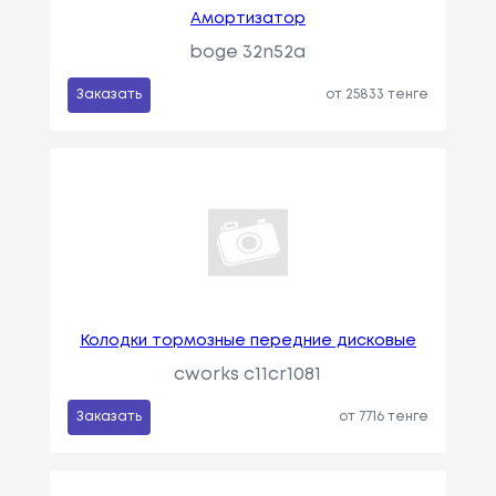
Амортизатор
boge 32n52a
Заказать
от 25833 тенге
Колодки тормозные передние дисковые
cworks c11cr1081
Заказать
от 7716 тенге