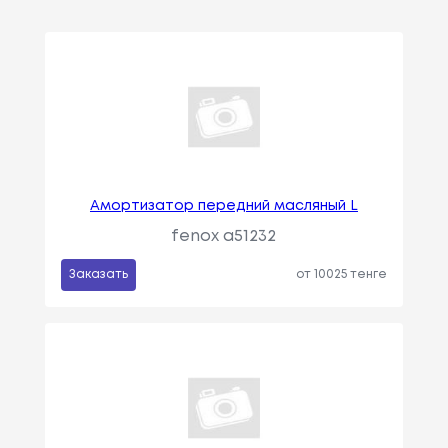
Амортизатор передний масляный L
fenox a51232
Заказать
от 10025 тенге