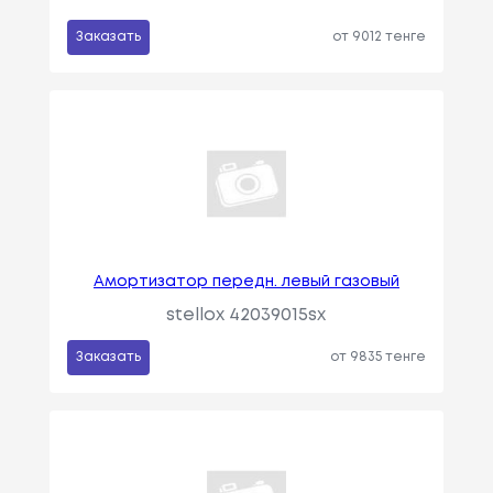
Заказать
от 9012 тенге
Амортизатор передн. левый газовый
stellox 42039015sx
Заказать
от 9835 тенге