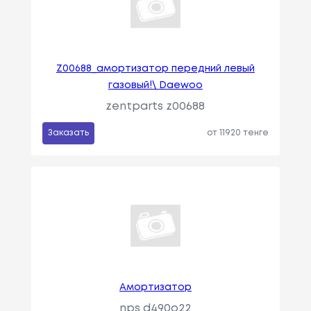
Z00688_амортизатор передний левый
газовый!\ Daewoo
zentparts z00688
Заказать
от 11920 тенге
Амортизатор
nps d490o22