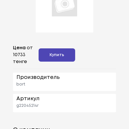
Цена
от
10733
Купить
тенге
Производитель
bort
Артикул
g22045214r