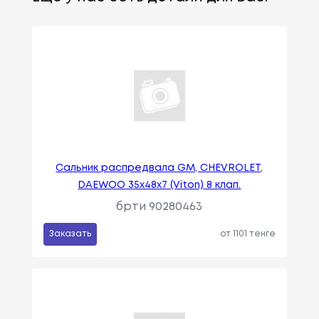
Сальник распредвала GM, CHEVROLET,
DAEWOO 35х48х7 (Viton) 8 клап.
брти 90280463
Заказать
от 1101 тенге