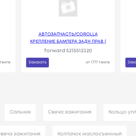
АВТОЗАПЧАСТЬ/COROLLA
КРЕПЛЕНИЕ БАМПЕРА ЗАДН ПРАВ (
forward 5215512320
 тенге
Заказать
от 1777 тенге
Зак
Сальник
Свеча зажигания
Кольцо уп
веча зажигания
Колпачок маслосъемный