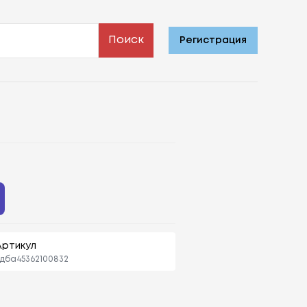
Поиск
Регистрация
Артикул
дбa45362100832