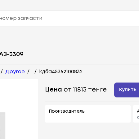
З-3309
/
Другое
/
/
kдбa45362100832
Цена
от 11813 тенге
Купить
Производитель
k