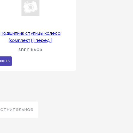
Подшипник ступицы колеса
(комплект) | перед |
snr r18405
азать
лотнительное