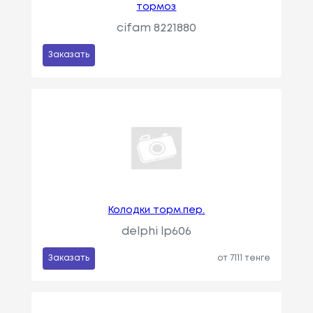
тормоз
cifam 8221880
Заказать
Колодки торм.пер.
delphi lp606
Заказать
от 7111 тенге